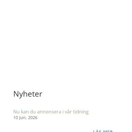
E-POST
info@livisverige.org
ADRESS
Liv i Sverige
c/o Ingrid Sjökvist
Karlbergastigen 10
151 56 Södertälje
Nyheter
Nu kan du annonsera i vår tidning
10 jun, 2026
LÄS MER