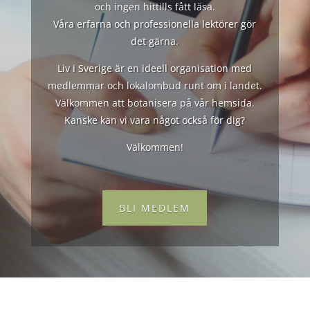
och ingen hittills fått läsa.
Våra erfarna och professionella lektörer gör
det gärna.
Liv i Sverige är en ideell organisation med
medlemmar och lokalombud runt om i landet.
Välkommen att botanisera på vår hemsida.
Kanske kan vi vara något också för dig?
Välkommen!
BLI MEDLEM
TELEFON
070-542 42 07
Swish 123 677 3683
– ange namn och adress