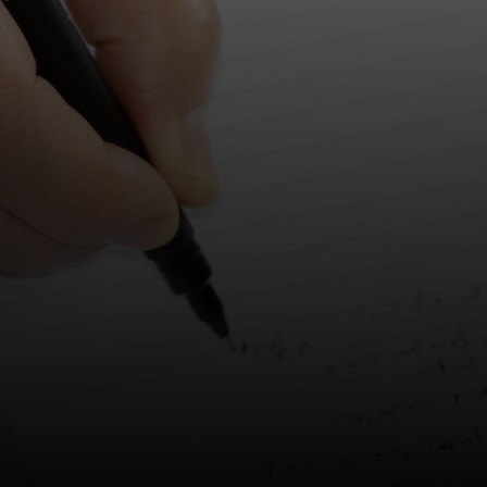
=
SKICKA
4 + 7