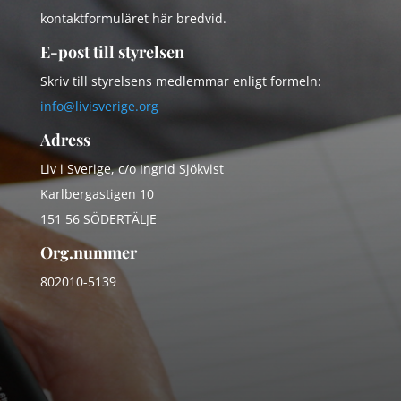
kontaktformuläret här bredvid.
E-post till styrelsen
Skriv till styrelsens medlemmar enligt formeln:
info@livisverige.org
Adress
Liv i Sverige, c/o Ingrid Sjökvist
Karlbergastigen 10
151 56 SÖDERTÄLJE
Org.nummer
802010-5139